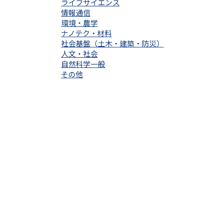
ライフサイエンス
情報通信
環境・農学
ナノテク・材料
社会基盤（土木・建築・防災）
人文・社会
自然科学一般
その他