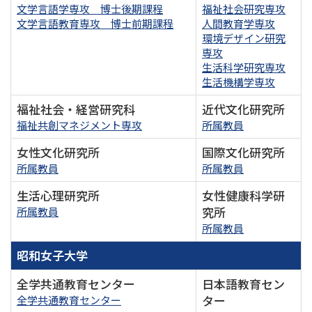
文学言語学専攻 博士後期課程
福祉社会研究専攻
文学言語教育専攻 博士前期課程
人間教育学専攻
環境デザイン研究
専攻
生活科学研究専攻
生活機構学専攻
福祉社会・経営研究科
近代文化研究所
福祉共創マネジメント専攻
所属教員
女性文化研究所
国際文化研究所
所属教員
所属教員
生活心理研究所
女性健康科学研
究所
所属教員
所属教員
昭和女子大学
全学共通教育センター
日本語教育セン
ター
全学共通教育センター