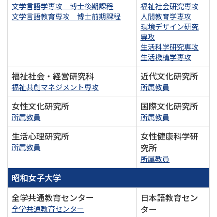
文学言語学専攻 博士後期課程
福祉社会研究専攻
文学言語教育専攻 博士前期課程
人間教育学専攻
環境デザイン研究
専攻
生活科学研究専攻
生活機構学専攻
福祉社会・経営研究科
近代文化研究所
福祉共創マネジメント専攻
所属教員
女性文化研究所
国際文化研究所
所属教員
所属教員
生活心理研究所
女性健康科学研
究所
所属教員
所属教員
昭和女子大学
全学共通教育センター
日本語教育セン
ター
全学共通教育センター