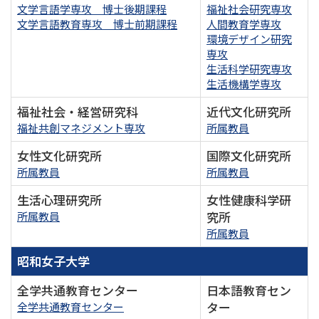
文学言語学専攻 博士後期課程
福祉社会研究専攻
文学言語教育専攻 博士前期課程
人間教育学専攻
環境デザイン研究
専攻
生活科学研究専攻
生活機構学専攻
福祉社会・経営研究科
近代文化研究所
福祉共創マネジメント専攻
所属教員
女性文化研究所
国際文化研究所
所属教員
所属教員
生活心理研究所
女性健康科学研
究所
所属教員
所属教員
昭和女子大学
全学共通教育センター
日本語教育セン
ター
全学共通教育センター