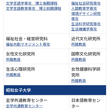
文学言語学専攻 博士後期課程
福祉社会研究専攻
文学言語教育専攻 博士前期課程
人間教育学専攻
環境デザイン研究
専攻
生活科学研究専攻
生活機構学専攻
福祉社会・経営研究科
近代文化研究所
福祉共創マネジメント専攻
所属教員
女性文化研究所
国際文化研究所
所属教員
所属教員
生活心理研究所
女性健康科学研
究所
所属教員
所属教員
昭和女子大学
全学共通教育センター
日本語教育セン
ター
全学共通教育センター