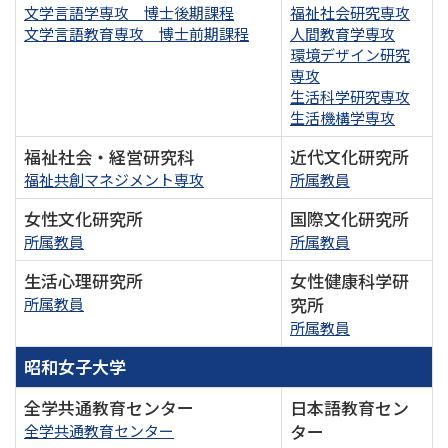
文学言語学専攻 博士後期課程
福祉社会研究専攻
文学言語教育専攻 博士前期課程
人間教育学専攻
環境デザイン研究
専攻
生活科学研究専攻
生活機構学専攻
福祉社会・経営研究科
近代文化研究所
福祉共創マネジメント専攻
所属教員
女性文化研究所
国際文化研究所
所属教員
所属教員
生活心理研究所
女性健康科学研
究所
所属教員
所属教員
昭和女子大学
全学共通教育センター
日本語教育セン
ター
全学共通教育センター