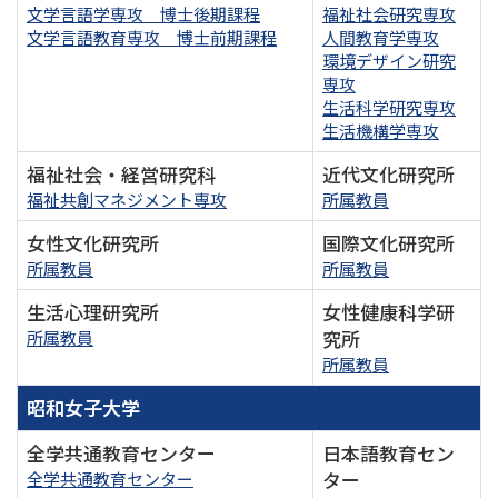
文学言語学専攻 博士後期課程
福祉社会研究専攻
文学言語教育専攻 博士前期課程
人間教育学専攻
環境デザイン研究
専攻
生活科学研究専攻
生活機構学専攻
福祉社会・経営研究科
近代文化研究所
福祉共創マネジメント専攻
所属教員
女性文化研究所
国際文化研究所
所属教員
所属教員
生活心理研究所
女性健康科学研
究所
所属教員
所属教員
昭和女子大学
全学共通教育センター
日本語教育セン
ター
全学共通教育センター