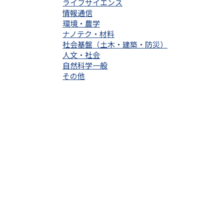
ライフサイエンス
情報通信
環境・農学
ナノテク・材料
社会基盤（土木・建築・防災）
人文・社会
自然科学一般
その他