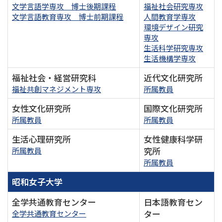
文学言語学専攻 博士後期課程
福祉社会研究専攻
文学言語教育専攻 博士前期課程
人間教育学専攻
環境デザイン研究
専攻
生活科学研究専攻
生活機構学専攻
福祉社会・経営研究科
近代文化研究所
福祉共創マネジメント専攻
所属教員
女性文化研究所
国際文化研究所
所属教員
所属教員
生活心理研究所
女性健康科学研
究所
所属教員
所属教員
昭和女子大学
全学共通教育センター
日本語教育セン
ター
全学共通教育センター