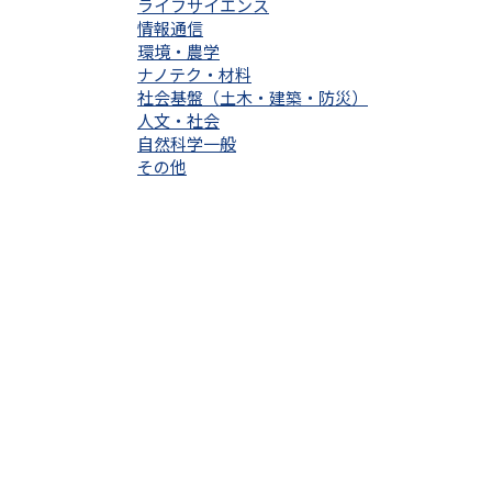
ライフサイエンス
情報通信
環境・農学
ナノテク・材料
社会基盤（土木・建築・防災）
人文・社会
自然科学一般
その他