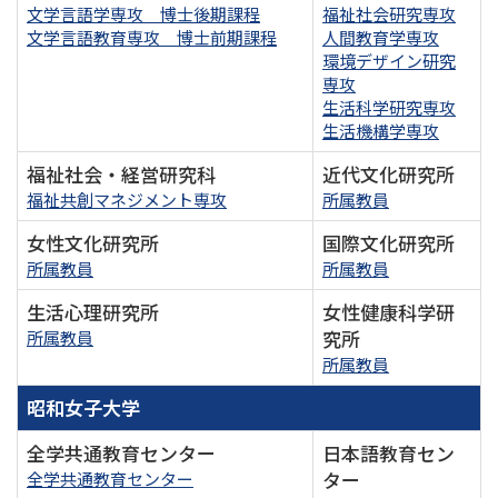
文学言語学専攻 博士後期課程
福祉社会研究専攻
文学言語教育専攻 博士前期課程
人間教育学専攻
環境デザイン研究
専攻
生活科学研究専攻
生活機構学専攻
福祉社会・経営研究科
近代文化研究所
福祉共創マネジメント専攻
所属教員
女性文化研究所
国際文化研究所
所属教員
所属教員
生活心理研究所
女性健康科学研
究所
所属教員
所属教員
昭和女子大学
全学共通教育センター
日本語教育セン
ター
全学共通教育センター