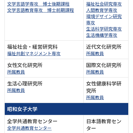
文学言語学専攻 博士後期課程
福祉社会研究専攻
文学言語教育専攻 博士前期課程
人間教育学専攻
環境デザイン研究
専攻
生活科学研究専攻
生活機構学専攻
福祉社会・経営研究科
近代文化研究所
福祉共創マネジメント専攻
所属教員
女性文化研究所
国際文化研究所
所属教員
所属教員
生活心理研究所
女性健康科学研
究所
所属教員
所属教員
昭和女子大学
全学共通教育センター
日本語教育セン
ター
全学共通教育センター