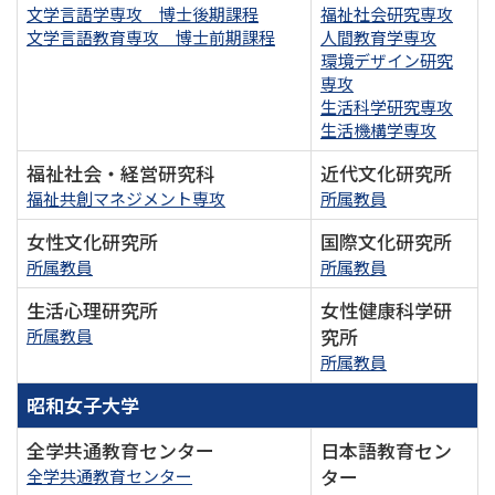
文学言語学専攻 博士後期課程
福祉社会研究専攻
文学言語教育専攻 博士前期課程
人間教育学専攻
環境デザイン研究
専攻
生活科学研究専攻
生活機構学専攻
福祉社会・経営研究科
近代文化研究所
福祉共創マネジメント専攻
所属教員
女性文化研究所
国際文化研究所
所属教員
所属教員
生活心理研究所
女性健康科学研
究所
所属教員
所属教員
昭和女子大学
全学共通教育センター
日本語教育セン
ター
全学共通教育センター