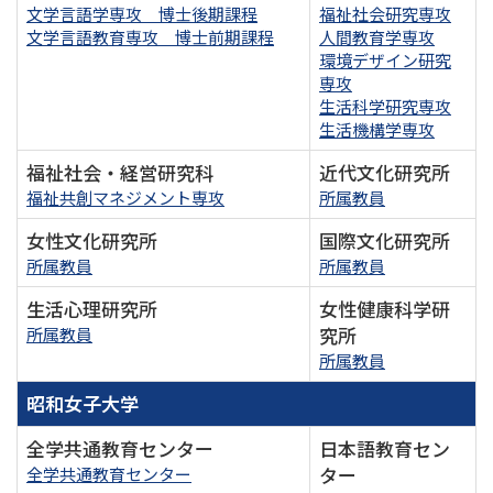
文学言語学専攻 博士後期課程
福祉社会研究専攻
文学言語教育専攻 博士前期課程
人間教育学専攻
環境デザイン研究
専攻
生活科学研究専攻
生活機構学専攻
福祉社会・経営研究科
近代文化研究所
福祉共創マネジメント専攻
所属教員
女性文化研究所
国際文化研究所
所属教員
所属教員
生活心理研究所
女性健康科学研
究所
所属教員
所属教員
昭和女子大学
全学共通教育センター
日本語教育セン
ター
全学共通教育センター