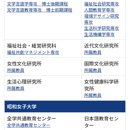
文学言語学専攻 博士後期課程
福祉社会研究専攻
文学言語教育専攻 博士前期課程
人間教育学専攻
環境デザイン研究
専攻
生活科学研究専攻
生活機構学専攻
福祉社会・経営研究科
近代文化研究所
福祉共創マネジメント専攻
所属教員
女性文化研究所
国際文化研究所
所属教員
所属教員
生活心理研究所
女性健康科学研
究所
所属教員
所属教員
昭和女子大学
全学共通教育センター
日本語教育セン
ター
全学共通教育センター