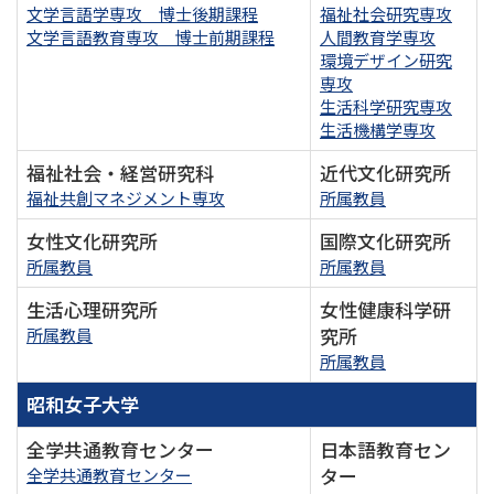
文学言語学専攻 博士後期課程
福祉社会研究専攻
文学言語教育専攻 博士前期課程
人間教育学専攻
環境デザイン研究
専攻
生活科学研究専攻
生活機構学専攻
福祉社会・経営研究科
近代文化研究所
福祉共創マネジメント専攻
所属教員
女性文化研究所
国際文化研究所
所属教員
所属教員
生活心理研究所
女性健康科学研
究所
所属教員
所属教員
昭和女子大学
全学共通教育センター
日本語教育セン
ター
全学共通教育センター