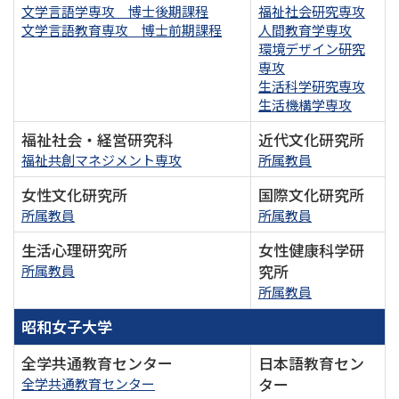
文学言語学専攻 博士後期課程
福祉社会研究専攻
文学言語教育専攻 博士前期課程
人間教育学専攻
環境デザイン研究
専攻
生活科学研究専攻
生活機構学専攻
福祉社会・経営研究科
近代文化研究所
福祉共創マネジメント専攻
所属教員
女性文化研究所
国際文化研究所
所属教員
所属教員
生活心理研究所
女性健康科学研
究所
所属教員
所属教員
昭和女子大学
全学共通教育センター
日本語教育セン
ター
全学共通教育センター