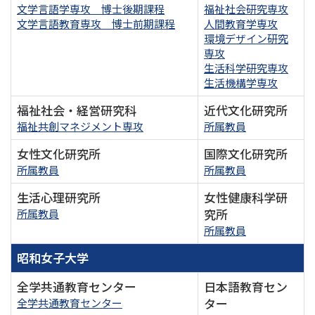
文学言語学専攻 博士後期課程
福祉社会研究専攻
文学言語教育専攻 博士前期課程
人間教育学専攻
環境デザイン研究
専攻
生活科学研究専攻
生活機構学専攻
福祉社会・経営研究科
近代文化研究所
福祉共創マネジメント専攻
所属教員
女性文化研究所
国際文化研究所
所属教員
所属教員
生活心理研究所
女性健康科学研
究所
所属教員
所属教員
昭和女子大学
全学共通教育センター
日本語教育セン
ター
全学共通教育センター