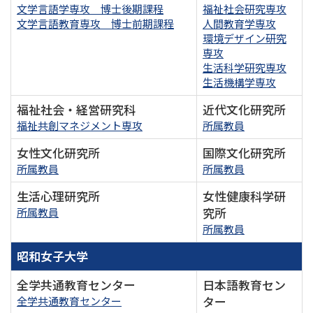
文学言語学専攻 博士後期課程
福祉社会研究専攻
文学言語教育専攻 博士前期課程
人間教育学専攻
環境デザイン研究
専攻
生活科学研究専攻
生活機構学専攻
福祉社会・経営研究科
近代文化研究所
福祉共創マネジメント専攻
所属教員
女性文化研究所
国際文化研究所
所属教員
所属教員
生活心理研究所
女性健康科学研
究所
所属教員
所属教員
昭和女子大学
全学共通教育センター
日本語教育セン
ター
全学共通教育センター