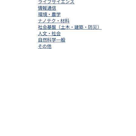
ライフサイエンス
情報通信
環境・農学
ナノテク・材料
社会基盤（土木・建築・防災）
人文・社会
自然科学一般
その他