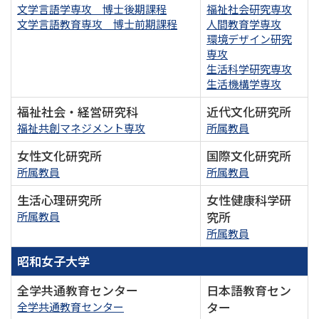
文学言語学専攻 博士後期課程
福祉社会研究専攻
文学言語教育専攻 博士前期課程
人間教育学専攻
環境デザイン研究
専攻
生活科学研究専攻
生活機構学専攻
福祉社会・経営研究科
近代文化研究所
福祉共創マネジメント専攻
所属教員
女性文化研究所
国際文化研究所
所属教員
所属教員
生活心理研究所
女性健康科学研
究所
所属教員
所属教員
昭和女子大学
全学共通教育センター
日本語教育セン
ター
全学共通教育センター