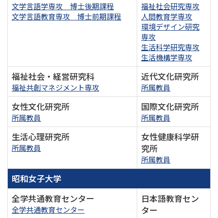
文学言語学専攻 博士後期課程
福祉社会研究専攻
文学言語教育専攻 博士前期課程
人間教育学専攻
環境デザイン研究
専攻
生活科学研究専攻
生活機構学専攻
福祉社会・経営研究科
近代文化研究所
福祉共創マネジメント専攻
所属教員
女性文化研究所
国際文化研究所
所属教員
所属教員
生活心理研究所
女性健康科学研
究所
所属教員
所属教員
昭和女子大学
全学共通教育センター
日本語教育セン
ター
全学共通教育センター