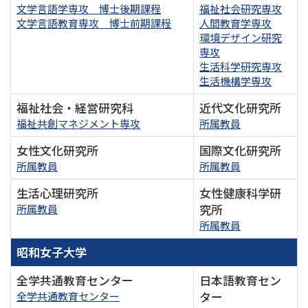
文学言語学専攻 博士後期課程
福祉社会研究専攻
文学言語教育専攻 博士前期課程
人間教育学専攻
環境デザイン研究
専攻
生活科学研究専攻
生活機構学専攻
福祉社会・経営研究科
近代文化研究所
福祉共創マネジメント専攻
所属教員
女性文化研究所
国際文化研究所
所属教員
所属教員
生活心理研究所
女性健康科学研
究所
所属教員
所属教員
昭和女子大学
全学共通教育センター
日本語教育セン
ター
全学共通教育センター