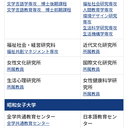
文学言語学専攻 博士後期課程
福祉社会研究専攻
文学言語教育専攻 博士前期課程
人間教育学専攻
環境デザイン研究
専攻
生活科学研究専攻
生活機構学専攻
福祉社会・経営研究科
近代文化研究所
福祉共創マネジメント専攻
所属教員
女性文化研究所
国際文化研究所
所属教員
所属教員
生活心理研究所
女性健康科学研
究所
所属教員
所属教員
昭和女子大学
全学共通教育センター
日本語教育セン
ター
全学共通教育センター