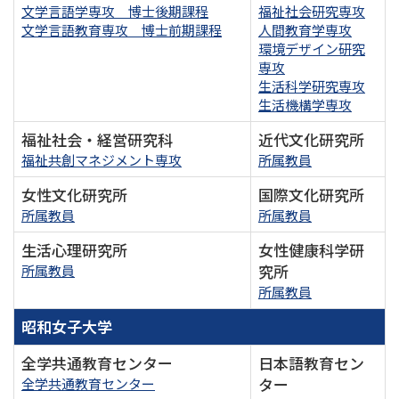
文学言語学専攻 博士後期課程
福祉社会研究専攻
文学言語教育専攻 博士前期課程
人間教育学専攻
環境デザイン研究
専攻
生活科学研究専攻
生活機構学専攻
福祉社会・経営研究科
近代文化研究所
福祉共創マネジメント専攻
所属教員
女性文化研究所
国際文化研究所
所属教員
所属教員
生活心理研究所
女性健康科学研
究所
所属教員
所属教員
昭和女子大学
全学共通教育センター
日本語教育セン
ター
全学共通教育センター