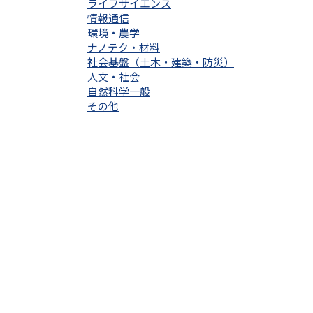
ライフサイエンス
情報通信
環境・農学
ナノテク・材料
社会基盤（土木・建築・防災）
人文・社会
自然科学一般
その他