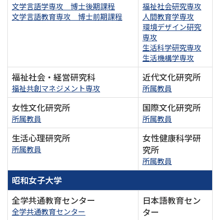
文学言語学専攻 博士後期課程
福祉社会研究専攻
文学言語教育専攻 博士前期課程
人間教育学専攻
環境デザイン研究
専攻
生活科学研究専攻
生活機構学専攻
福祉社会・経営研究科
近代文化研究所
福祉共創マネジメント専攻
所属教員
女性文化研究所
国際文化研究所
所属教員
所属教員
生活心理研究所
女性健康科学研
究所
所属教員
所属教員
昭和女子大学
全学共通教育センター
日本語教育セン
ター
全学共通教育センター