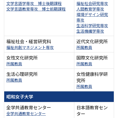
文学言語学専攻 博士後期課程
福祉社会研究専攻
文学言語教育専攻 博士前期課程
人間教育学専攻
環境デザイン研究
専攻
生活科学研究専攻
生活機構学専攻
福祉社会・経営研究科
近代文化研究所
福祉共創マネジメント専攻
所属教員
女性文化研究所
国際文化研究所
所属教員
所属教員
生活心理研究所
女性健康科学研
究所
所属教員
所属教員
昭和女子大学
全学共通教育センター
日本語教育セン
ター
全学共通教育センター