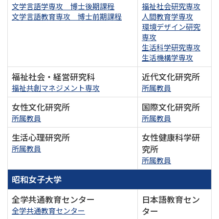
文学言語学専攻 博士後期課程
福祉社会研究専攻
文学言語教育専攻 博士前期課程
人間教育学専攻
環境デザイン研究
専攻
生活科学研究専攻
生活機構学専攻
福祉社会・経営研究科
近代文化研究所
福祉共創マネジメント専攻
所属教員
女性文化研究所
国際文化研究所
所属教員
所属教員
生活心理研究所
女性健康科学研
究所
所属教員
所属教員
昭和女子大学
全学共通教育センター
日本語教育セン
ター
全学共通教育センター