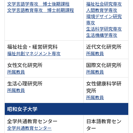
文学言語学専攻 博士後期課程
福祉社会研究専攻
文学言語教育専攻 博士前期課程
人間教育学専攻
環境デザイン研究
専攻
生活科学研究専攻
生活機構学専攻
福祉社会・経営研究科
近代文化研究所
福祉共創マネジメント専攻
所属教員
女性文化研究所
国際文化研究所
所属教員
所属教員
生活心理研究所
女性健康科学研
究所
所属教員
所属教員
昭和女子大学
全学共通教育センター
日本語教育セン
ター
全学共通教育センター