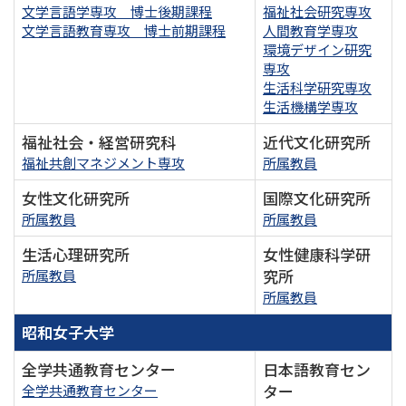
文学言語学専攻 博士後期課程
福祉社会研究専攻
文学言語教育専攻 博士前期課程
人間教育学専攻
環境デザイン研究
専攻
生活科学研究専攻
生活機構学専攻
福祉社会・経営研究科
近代文化研究所
福祉共創マネジメント専攻
所属教員
女性文化研究所
国際文化研究所
所属教員
所属教員
生活心理研究所
女性健康科学研
究所
所属教員
所属教員
昭和女子大学
全学共通教育センター
日本語教育セン
ター
全学共通教育センター