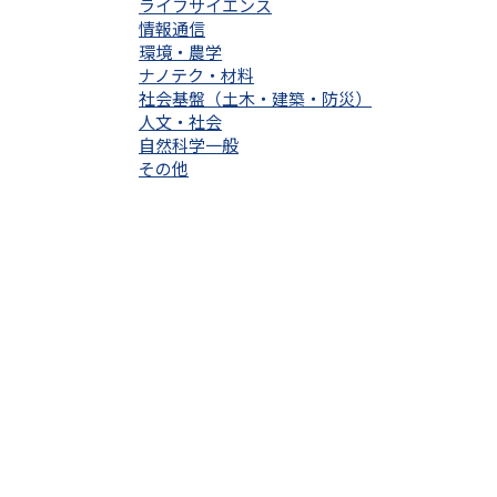
ライフサイエンス
情報通信
環境・農学
ナノテク・材料
社会基盤（土木・建築・防災）
人文・社会
自然科学一般
その他