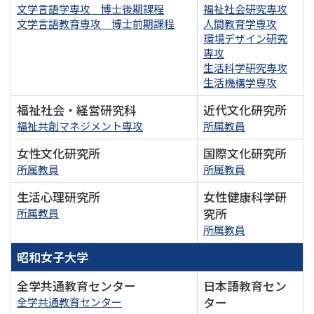
文学言語学専攻 博士後期課程
福祉社会研究専攻
文学言語教育専攻 博士前期課程
人間教育学専攻
環境デザイン研究
専攻
生活科学研究専攻
生活機構学専攻
福祉社会・経営研究科
近代文化研究所
福祉共創マネジメント専攻
所属教員
女性文化研究所
国際文化研究所
所属教員
所属教員
生活心理研究所
女性健康科学研
究所
所属教員
所属教員
昭和女子大学
全学共通教育センター
日本語教育セン
ター
全学共通教育センター