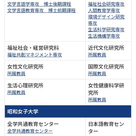
文学言語学専攻 博士後期課程
福祉社会研究専攻
文学言語教育専攻 博士前期課程
人間教育学専攻
環境デザイン研究
専攻
生活科学研究専攻
生活機構学専攻
福祉社会・経営研究科
近代文化研究所
福祉共創マネジメント専攻
所属教員
女性文化研究所
国際文化研究所
所属教員
所属教員
生活心理研究所
女性健康科学研
究所
所属教員
所属教員
昭和女子大学
全学共通教育センター
日本語教育セン
ター
全学共通教育センター