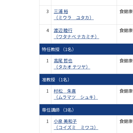
3
三浦 裕
食健康
（ミウラ ユタカ）
4
渡辺 睦行
食健康
（ワタナベ ナカミチ）
特任教授 （1名）
1
高尾 哲也
食健康
（タカオ テツヤ）
准教授 （1名）
1
村松 朱喜
食健康
（ムラマツ シュキ）
専任講師 （3名）
1
小泉 美和子
食健康
（コイズミ ミワコ）