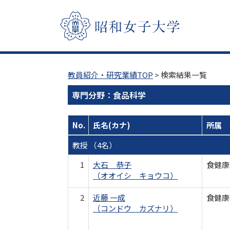
教員紹介・研究業績TOP
> 検索結果一覧
専門分野：食品科学
No.
氏名(カナ)
所属
教授 （4名）
1
大石 恭子
食健康
（オオイシ キョウコ）
2
近藤 一成
食健康
（コンドウ カズナリ）