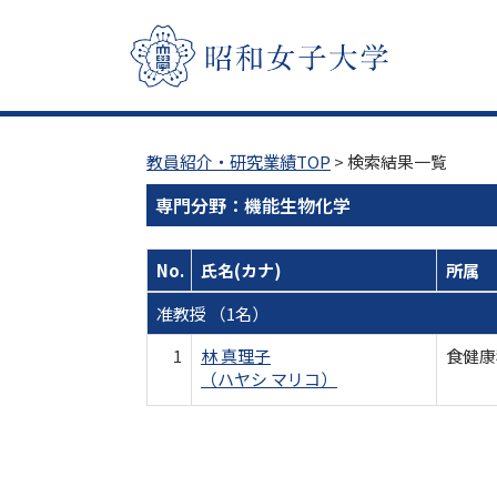
教員紹介・研究業績TOP
> 検索結果一覧
専門分野：機能生物化学
No.
氏名(カナ)
所属
准教授 （1名）
1
林 真理子
食健康
（ハヤシ マリコ）