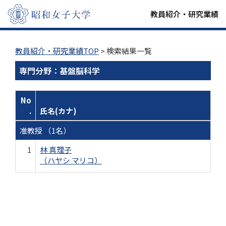
教員紹介・研究業績
教員紹介・研究業績TOP
> 検索結果一覧
専門分野：基盤脳科学
No
.
氏名(カナ)
准教授 （1名）
1
林 真理子
（ハヤシ マリコ）