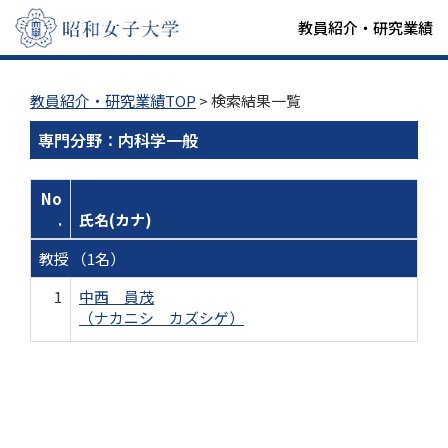
教員紹介・研究業績
教員紹介・研究業績TOP
> 検索結果一覧
専門分野：内科学一般
No
.
氏名(カナ)
教授 （1名）
1
中西 員茂
（ナカニシ カズシゲ）