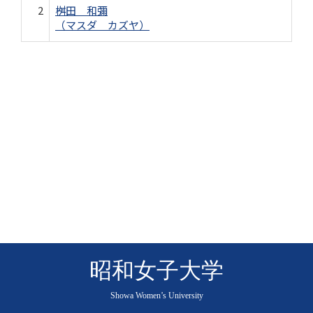
2
桝田 和彌
（マスダ カズヤ）
昭和女子大学
Showa Women’s University