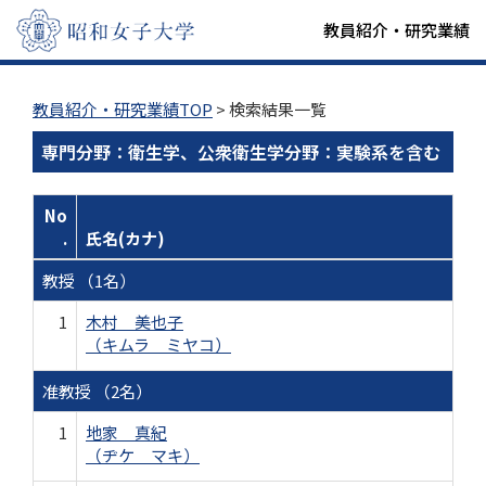
教員紹介・研究業績
教員紹介・研究業績TOP
> 検索結果一覧
専門分野：衛生学、公衆衛生学分野：実験系を含む
No
.
氏名(カナ)
教授 （1名）
1
木村 美也子
（キムラ ミヤコ）
准教授 （2名）
1
地家 真紀
（ヂケ マキ）