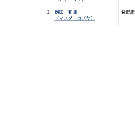
2
桝田 和彌
食健康
（マスダ カズヤ）