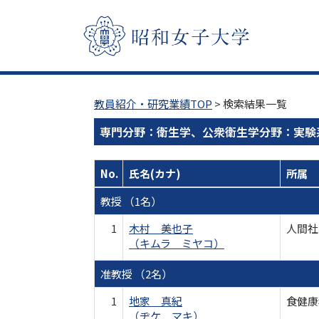
教員紹介・研究業績TOP
> 検索結果一覧
専門分野：衛生学、公衆衛生学分野：実験
No.
氏名(カナ)
所属
教授 （1名）
1
木村 美也子
人間社
（キムラ ミヤコ）
准教授 （2名）
1
地家 真紀
食健康
（ヂケ マキ）