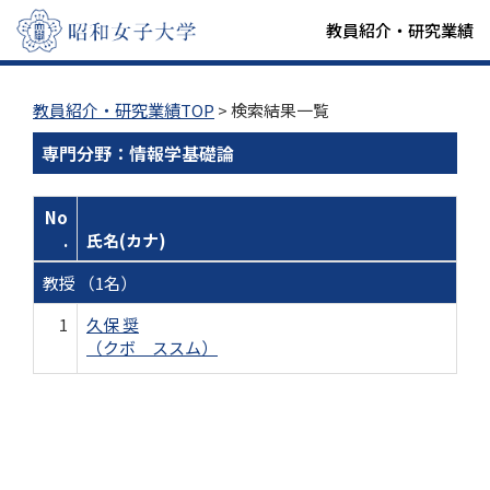
教員紹介・研究業績
教員紹介・研究業績TOP
> 検索結果一覧
専門分野：情報学基礎論
No
.
氏名(カナ)
教授 （1名）
1
久保 奨
（クボ ススム）