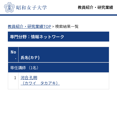
教員紹介・研究業績
教員紹介・研究業績TOP
> 検索結果一覧
専門分野：情報ネットワーク
No
.
氏名(カナ)
専任講師 （1名）
1
河合 孔明
（カワイ タカアキ）