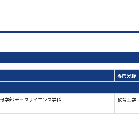
専門分野
報学部 データサイエンス学科
教育工学,