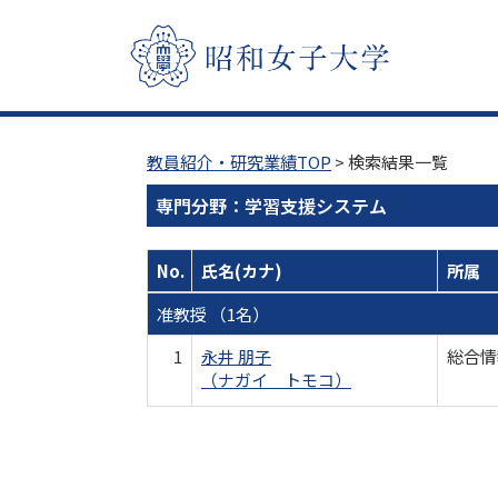
教員紹介・研究業績TOP
> 検索結果一覧
専門分野：学習支援システム
No.
氏名(カナ)
所属
准教授 （1名）
1
永井 朋子
総合情
（ナガイ トモコ）