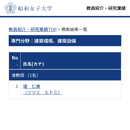
教員紹介・研究業績
教員紹介・研究業績TOP
> 検索結果一覧
専門分野：建築環境、建築設備
No
.
氏名(カナ)
准教授 （1名）
1
堤 仁美
（ツツミ ヒトミ）