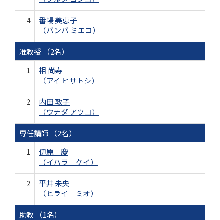
4
番場 美恵子
（バンバ ミエコ）
准教授 （2名）
1
相 尚寿
（アイ ヒサトシ）
2
内田 敦子
（ウチダ アツコ）
専任講師 （2名）
1
伊原 慶
（イハラ ケイ）
2
平井 未央
（ヒライ ミオ）
助教 （1名）