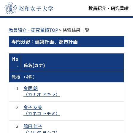
教員紹介・研究業績
教員紹介・研究業績TOP
> 検索結果一覧
専門分野：建築計画、都市計画
No
.
氏名(カナ)
教授 （4名）
1
金尾 朗
（カナオ アキラ）
2
金子 友美
（カネコ トモミ）
3
鶴田 佳子
（ツルタ ヨシコ）