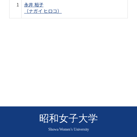
1
永井 裕子
（ナガイ ヒロコ）
昭和女子大学
Showa Women’s University