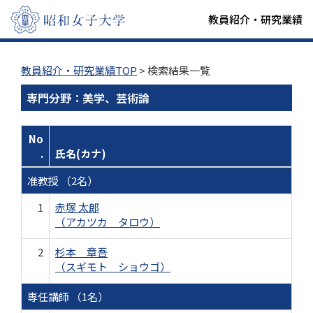
教員紹介・研究業績
教員紹介・研究業績TOP
> 検索結果一覧
専門分野：美学、芸術論
No
.
氏名(カナ)
准教授 （2名）
1
赤塚 太郎
（アカツカ タロウ）
2
杉本 章吾
（スギモト ショウゴ）
専任講師 （1名）