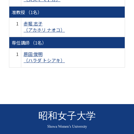
准教授 （1名）
1
赤堀 志子
（アカホリ ナオコ）
専任講師 （1名）
1
原田 俊明
（ハラダ トシアキ）
昭和女子大学
Showa Women’s University