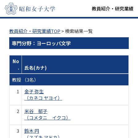
教員紹介・研究業績
教員紹介・研究業績TOP
> 検索結果一覧
専門分野：ヨーロッパ文学
No
.
氏名(カナ)
教授 （3名）
1
金子 弥生
（カネコ ヤヨイ）
2
米谷 郁子
（コメタニ イクコ）
3
鈴木 円
（スズキ マドカ）