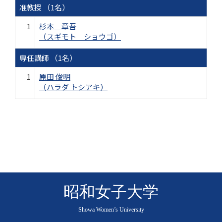
准教授 （1名）
1
杉本 章吾
（スギモト ショウゴ）
専任講師 （1名）
1
原田 俊明
（ハラダ トシアキ）
昭和女子大学
Showa Women’s University