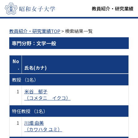
教員紹介・研究業績
教員紹介・研究業績TOP
> 検索結果一覧
専門分野：文学一般
No
.
氏名(カナ)
教授 （1名）
1
米谷 郁子
（コメタニ イクコ）
特任教授 （1名）
1
川畑 由美
（カワハタ ユミ）