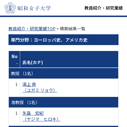
教員紹介・研究業績
教員紹介・研究業績TOP
> 検索結果一覧
専門分野：ヨーロッパ史、アメリカ史
No
.
氏名(カナ)
教授 （1名）
1
湯上 良
（ユガミ リョウ）
准教授 （1名）
1
矢島 宏紀
（ヤジマ ヒロキ）