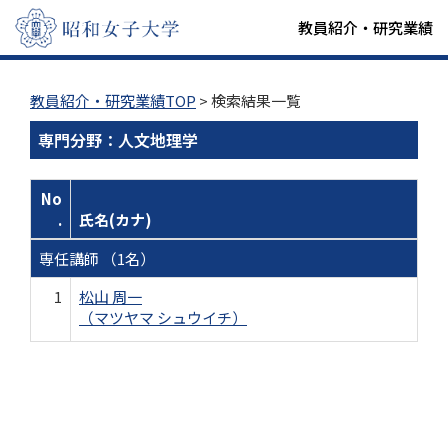
教員紹介・研究業績
教員紹介・研究業績TOP
> 検索結果一覧
専門分野：人文地理学
No
.
氏名(カナ)
専任講師 （1名）
1
松山 周一
（マツヤマ シュウイチ）